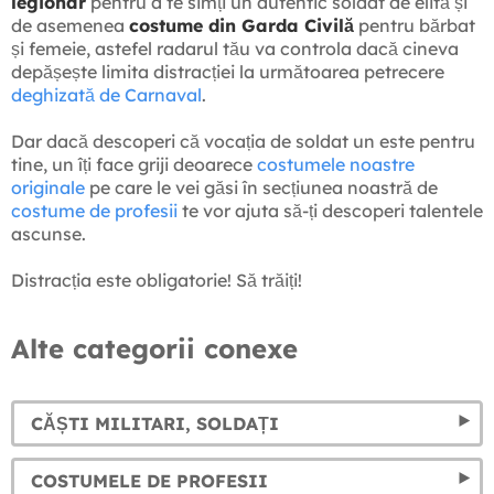
legionar
pentru a te simți un autentic soldat de elită și
de asemenea
costume din Garda Civilă
pentru bărbat
și femeie, astefel radarul tău va controla dacă cineva
depășește limita distracției la următoarea petrecere
deghizată de Carnaval
.
Dar dacă descoperi că vocația de soldat un este pentru
tine, un îți face griji deoarece
costumele noastre
originale
pe care le vei găsi în secțiunea noastră de
costume de profesii
te vor ajuta să-ți descoperi talentele
ascunse.
Distracția este obligatorie! Să trăiți!
Alte categorii conexe
CĂȘTI MILITARI, SOLDAȚI
COSTUMELE DE PROFESII