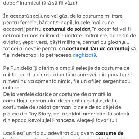
doborî inamicul fără să fii văzut.
În această secțiune vei găsi de la costume militare
pentru femeie, bărbat și copil, la cele mai bune
accesorii pentru
costumul de soldat
, în acest fel vei fi
cel mai frumos militar din unitate: mitraliere, ochelari de
aviator, șepci verzi, căști militare, centuri cu gloanțe...
tot cei ai nevoie pentru ca
costumul tău de camuflaj
să
fie indetectabil la petrecerea
deghizată
.
Pe Funidelia îți oferim o amplă selecție de costume de
militar pentru a crea o ținută în care vei fi impunător și
nimeni nu va comenta nimic, fie un ofițer, sergent sau
colonel.
De la verdele clasicelor costume de armată la
camuflajul costumului de soldat în bătălie, de la
costumele de soldat german la cele de soldăței de
plastic din Toy Story, de la soldați americani la soldați
din epoca Revoluției Franceze. Alege-ți favoritul!
Dacă esți un tip cu adevărat dur, avem
costume de