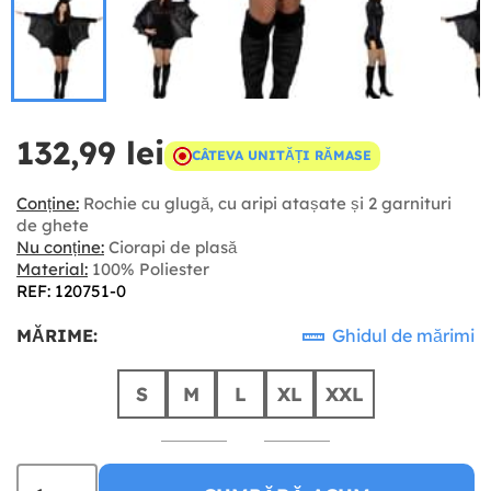
132,99 lei
CÂTEVA UNITĂȚI RĂMASE
Conține:
Rochie cu glugă, cu aripi atașate și 2 garnituri
de ghete
Nu conține:
Ciorapi de plasă
Material:
100% Poliester
REF: 120751-0
MĂRIME:
Ghidul de mărimi
S
M
L
XL
XXL