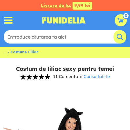
Livrare de la:
9,99 lei
0
...
Costume Liliac
Costum de liliac sexy pentru femei
11 Comentarii
Consultați-le