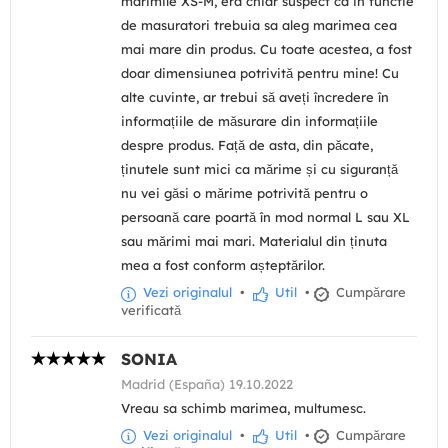
marimile XS-M, era chiar suspect ca in functie
de masuratori trebuia sa aleg marimea cea
mai mare din produs. Cu toate acestea, a fost
doar dimensiunea potrivită pentru mine! Cu
alte cuvinte, ar trebui să aveți încredere în
informațiile de măsurare din informațiile
despre produs. Față de asta, din păcate,
ținutele sunt mici ca mărime și cu siguranță
nu vei găsi o mărime potrivită pentru o
persoană care poartă în mod normal L sau XL
sau mărimi mai mari. Materialul din ținuta
mea a fost conform așteptărilor.
Vezi originalul
•
Util
•
Cumpărare
verificată
SONIA
Madrid (España) 19.10.2022
Vreau sa schimb marimea, multumesc.
Vezi originalul
•
Util
•
Cumpărare