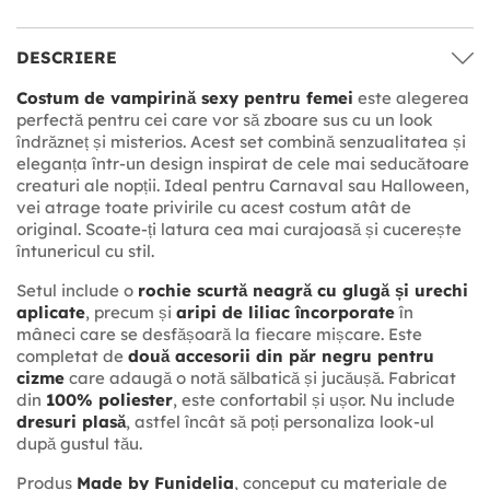
DESCRIERE
Costum de vampirină sexy pentru femei
este alegerea
perfectă pentru cei care vor să zboare sus cu un look
îndrăzneț și misterios. Acest set combină senzualitatea și
eleganța într-un design inspirat de cele mai seducătoare
creaturi ale nopții. Ideal pentru Carnaval sau Halloween,
vei atrage toate privirile cu acest costum atât de
original. Scoate-ți latura cea mai curajoasă și cucerește
întunericul cu stil.
Setul include o
rochie scurtă neagră cu glugă și urechi
aplicate
, precum și
aripi de liliac încorporate
în
mâneci care se desfășoară la fiecare mișcare. Este
completat de
două accesorii din păr negru pentru
cizme
care adaugă o notă sălbatică și jucăușă. Fabricat
din
100% poliester
, este confortabil și ușor. Nu include
dresuri plasă
, astfel încât să poți personaliza look-ul
după gustul tău.
Produs
Made by Funidelia
, conceput cu materiale de