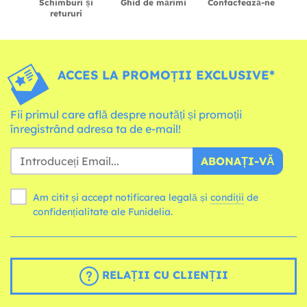
Schimburi și
Ghid de mărimi
Contactează-ne
retururi
ACCES LA PROMOȚII EXCLUSIVE*
Fii primul care află despre noutăți și promoții
înregistrând adresa ta de e-mail!
ABONAȚI-VĂ
Am citit și accept notificarea legală și
condiții
de
confidențialitate ale Funidelia.
RELAȚII CU CLIENȚII