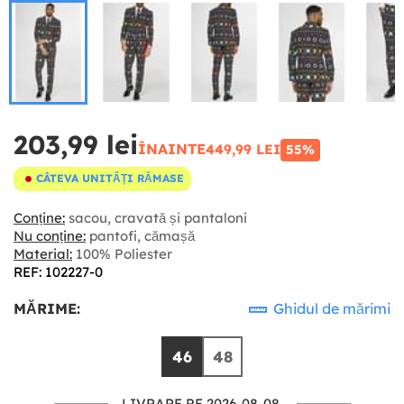
203,99 lei
ÎNAINTE
449,99 LEI
55%
CÂTEVA UNITĂȚI RĂMASE
Conține:
sacou, cravată și pantaloni
Nu conține:
pantofi, cămașă
Material:
100% Poliester
REF: 102227-0
MĂRIME:
Ghidul de mărimi
46
48
LIVRARE PE 2026-08-08