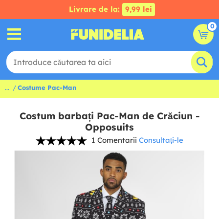
Livrare de la:
9,99 lei
0
...
Costume Pac-Man
Costum barbați Pac-Man de Crăciun -
Opposuits
1 Comentarii
Consultați-le