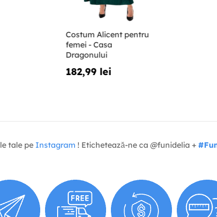
Costum Alicent pentru
femei - Casa
Dragonului
182,99 lei
le tale pe
Instagram
! Etichetează-ne ca @funidelia +
#Fun