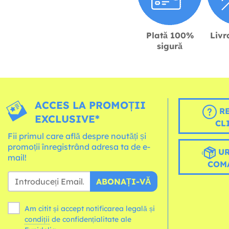
Plată 100%
Livr
sigură
ACCES LA PROMOȚII
RE
EXCLUSIVE*
CL
Fii primul care află despre noutăți și
promoții înregistrând adresa ta de e-
UR
mail!
COM
ABONAȚI-VĂ
Am citit și accept notificarea legală și
condiții
de confidențialitate ale