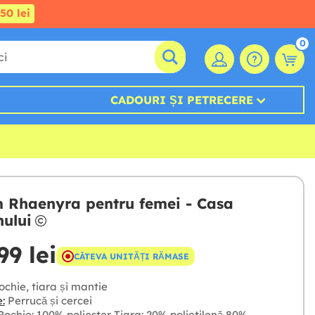
50 lei
0
CADOURI ȘI PETRECERE
 Rhaenyra pentru femei - Casa
ului
99 lei
CÂTEVA UNITĂȚI RĂMASE
chie, tiara și mantie
:
Perrucă și cercei
ochie: 100% poliester Tiara: 20% polietilenă 80%