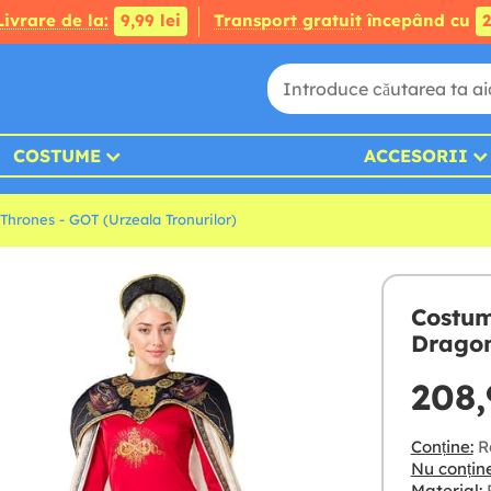
Livrare de la:
9,99 lei
Transport gratuit
începând cu
2
COSTUME
ACCESORII
hrones - GOT (Urzeala Tronurilor)
Costum
Dragon
208,
Conține:
Ro
Nu conține
Material:
R