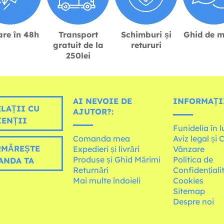
are în 48h
Transport
Schimburi și
Ghid de m
gratuit de la
retururi
250lei
AI NEVOIE DE
INFORMAȚI
LAȚII CU
AJUTOR?:
IENȚII
Funidelia în 
Comanda mea
Aviz legal și 
MĂREȘTE
Expedieri și livrări
Vânzare
Produse și Ghid Mărimi
Política de
ANDA TA
Returnări
Confidențiali
Mai multe îndoieli
Cookies
Sitemap
Despre noi