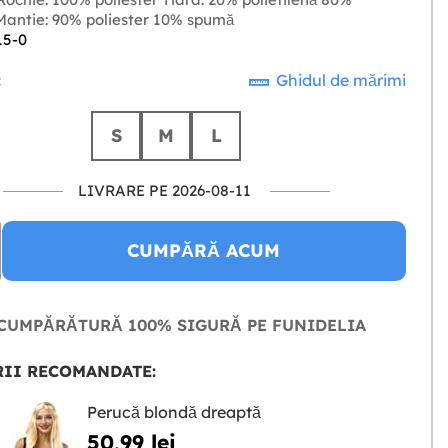
 Mantie: 90% poliester 10% spumă
15-0
:
Ghidul de mărimi
S
M
L
LIVRARE PE 2026-08-11
CUMPĂRĂ ACUM
CUMPĂRĂTURĂ 100% SIGURĂ PE FUNIDELIA
II RECOMANDATE:
Perucă blondă dreaptă
50,99 lei