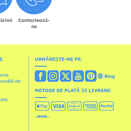
ărimi
Contactează-
ne
I:
URMĂREȘTE-NE PE:
lume
Blog
Condiții de
METODE DE PLATĂ ȘI LIVRARE:
tate