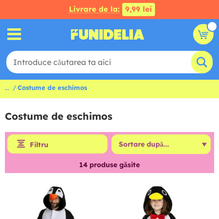
Livrare de la:
9,99 lei
...
Costume de eschimos
Costume de eschimos
Filtru
14
produse găsite