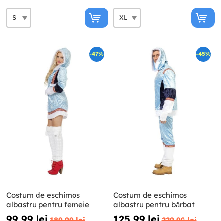
-47%
-45%
Costum de eschimos
Costum de eschimos
albastru pentru femeie
albastru pentru bărbat
99,99 lei
125,99 lei
189,99 lei
229,99 lei