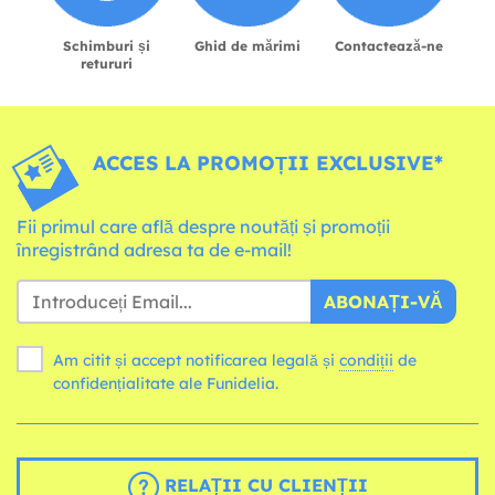
Schimburi și
Ghid de mărimi
Contactează-ne
retururi
ACCES LA PROMOȚII EXCLUSIVE*
Fii primul care află despre noutăți și promoții
înregistrând adresa ta de e-mail!
ABONAȚI-VĂ
Am citit și accept notificarea legală și
condiții
de
confidențialitate ale Funidelia.
RELAȚII CU CLIENȚII