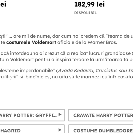
lei
182,99 lei
DISPONIBIL
-ştii"... are mii de nume, dar cum noi credem că "teama de 
ate
costumele Voldemort
oficiale de la Warner Bros.
că întotdeauna ai crezut că a realizat lucruri grandioase (d
ostum Voldemort pentru a inspira teroare la următoarea ta p
 "blesteme imperdonabile" (
Avada Kedavra, Cruciatus sau I
u-îl-ştii" și, bineînțeles, nu uita să te înarmezi cu înfricoșă
FULARE HARRY POTTER: GRYFFINDOR, SLYTHERIN, HUFFLEPUFF ȘI RAVENCLAW
 HAGRID
COSTUME DUMBLEDORE