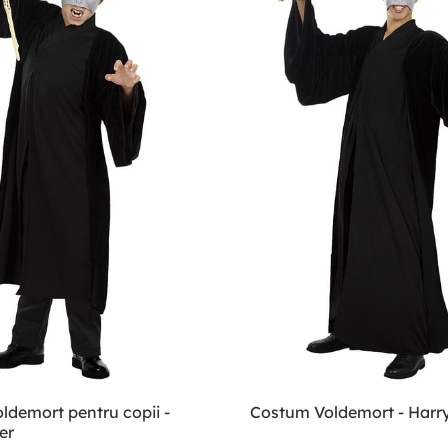
ldemort pentru copii -
Costum Voldemort - Harry
er