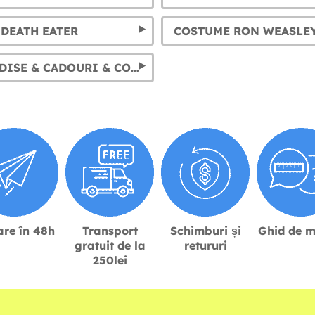
DEATH EATER
COSTUME RON WEASLE
MERCHANDISE & CADOURI & COSTUME DOBBY
are în 48h
Transport
Schimburi și
Ghid de m
gratuit de la
retururi
250lei