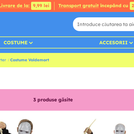
Livrare de la:
9,99 lei
Transport gratuit
începând cu
2
COSTUME
ACCESORII
ter
Costume Voldemort
3
produse găsite