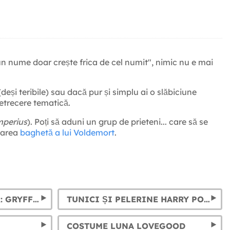
un nume doar crește frica de cel numit", nimic nu e mai
eși teribile) sau dacă pur și simplu ai o slăbiciune
etrecere tematică.
mperius
). Poți să aduni un grup de prieteni... care să se
toarea
baghetă a lui Voldemort
.
CRAVATE HARRY POTTER: GRYFFINDOR, SLYTHERIN, HUFFLEPUFF ȘI RAVENCLAW
TUNICI ȘI PELERINE HARRY POTTER: GRYFFINDOR, SLYTHERIN, RAVENCLAW Y HUFFLEPUFF
COSTUME LUNA LOVEGOOD