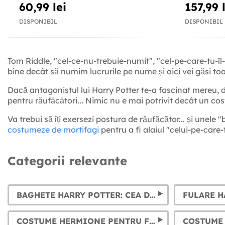
60,99 lei
157,99 
DISPONIBIL
DISPONIBIL
Tom Riddle, "cel-ce-nu-trebuie-numit", "cel-pe-care-tu-îl
bine decât să numim lucrurile pe nume și aici vei găsi to
Dacă antagonistul lui Harry Potter te-a fascinat mereu, da
pentru răufăcători... Nimic nu e mai potrivit decât un c
Va trebui să îți exersezi postura de răufăcător... și unele
costumeze de mortifagi
pentru a fi alaiul "celui-pe-care-t
Categorii relevante
BAGHETE HARRY POTTER: CEA DE SOC, HERMIONE, DUMBLEDORE, VOLDEMORT... ȘI ALTELE
COSTUME HERMIONE PENTRU FEMEIE ȘI FATĂ
COSTUME